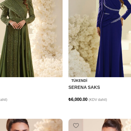
TÜKENDI
SERENA SAKS
₺
6,000.00
ahil)
(KDV dahil)