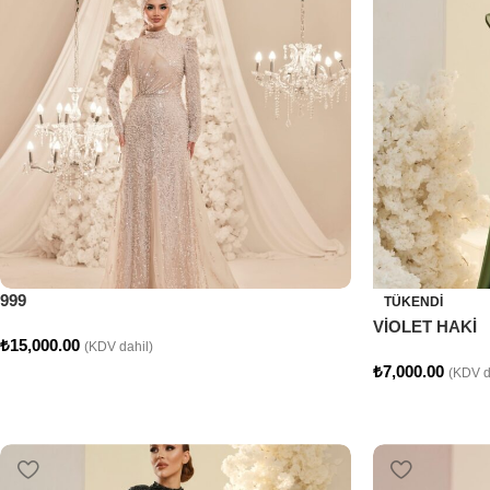
999
TÜKENDI
VİOLET HAKİ
₺
15,000.00
(KDV dahil)
₺
7,000.00
(KDV d