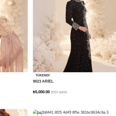
TÜKENDI
9023 ARİEL
₺
5,000.00
(KDV dahil)