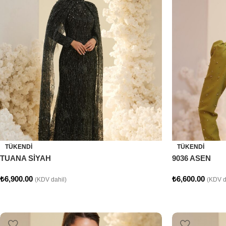
TÜKENDI
TÜKENDI
TUANA SİYAH
9036 ASEN
₺
6,900.00
₺
6,600.00
(KDV dahil)
(KDV d