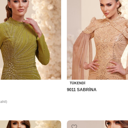
TÜKENDI
9011 SABRİNA
ahil)