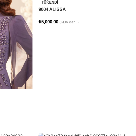
TÜKENDI
9004 ALİSSA
₺
5,000.00
(KDV dahil)