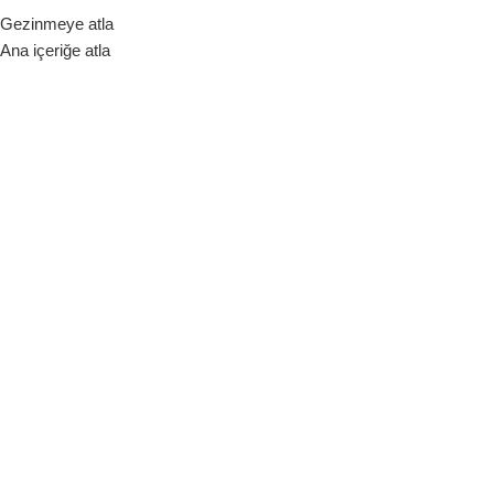
Gezinmeye atla
ara Birimi
Ana içeriğe atla
Hakkımızda
Bize Ulaşın
Blog