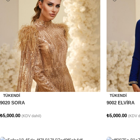
TÜKENDI
TÜKENDI
9020 SORA
9002 ELVİRA
₺
5,000.00
₺
5,000.00
(KDV dahil)
(KDV d