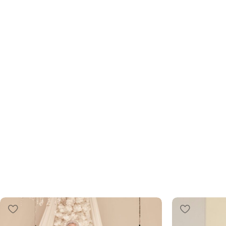
Tesettür Abiye
Zarafetin İnce Nüansları: Yeni Koleksiyon ve 
İndirimle!
ŞIMDI İNCELE!