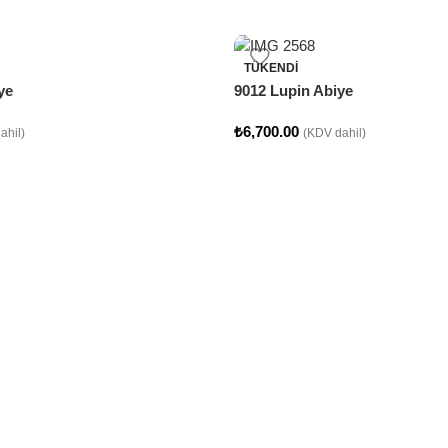
TÜKENDI
ye
9012 Lupin Abiye
₺
6,700.00
ahil)
(KDV dahil)