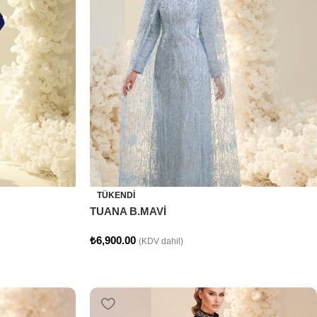
TÜKENDI
TUANA B.MAVİ
₺
6,900.00
(KDV dahil)