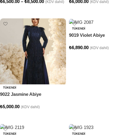
₺
6,500.00
–
₺
8,500.00
₺
6,000.00
(KDV dahil)
(KDV dahil)
Seçenekler
Seçenekler
TÜKENDI
9019 Violet Abiye
₺
6,890.00
(KDV dahil)
Seçenekler
TÜKENDI
9022 Jasmine Abiye
₺
5,000.00
(KDV dahil)
Seçenekler
TÜKENDI
TÜKENDI