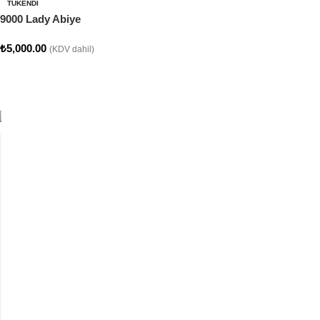
TÜKENDI
9000 Lady Abiye
₺
5,000.00
(KDV dahil)
Seçenekler
CLARA COLLECTION
Clara Abiye Koleksiyonumuz
SATEN KUMAŞTAN ÜRETİLMİŞTİR. ÜZERİ DANTEL
İŞLEME DETAYLIDIR.
Şimdi Alışveriş Yap