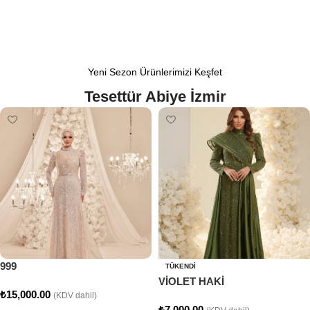
Yeni Sezon Ürünlerimizi Keşfet
Tesettür Abiye İzmir
999
TÜKENDI
VİOLET HAKİ
₺
15,000.00
(KDV dahil)
₺
7,000.00