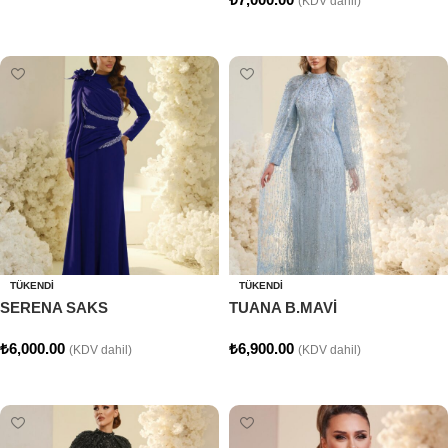
(KDV dahil)
Seçenekler
Seçenekler
TÜKENDI
TÜKENDI
SERENA SAKS
TUANA B.MAVİ
₺
6,000.00
₺
6,900.00
(KDV dahil)
(KDV dahil)
Seçenekler
Seçenekler