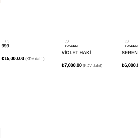
Çok Satan
Popüler Ürünler
999
TÜKENDI
TÜKEND
VİOLET HAKİ
SEREN
₺
15,000.00
(KDV dahil)
₺
7,000.00
₺
6,000.
(KDV dahil)
Seçenekler
Seçenekler
Seçene
Sezon Sonu
Outlet Ürünlerimiz