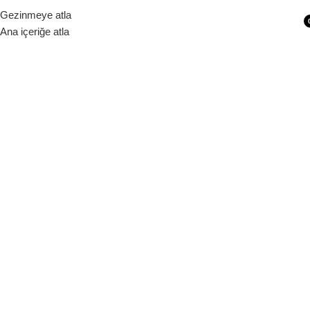
Siparişleriniz 1 - 9 iş günü içerisinde kargoya verilecektir.
Gezinmeye atla
Ana içeriğe atla