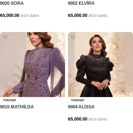
9020 SORA
9002 ELVİRA
₺
5,000.00
₺
5,000.00
(KDV dahil)
(KDV dahil)
Seçenekler
Seçenekler
TÜKENDI
TÜKENDI
9015 MATHİLDA
9004 ALİSSA
₺
5,000.00
(KDV dahil)
Devamını oku
Seçenekler