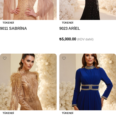
TÜKENDI
TÜKENDI
9011 SABRİNA
9023 ARİEL
₺
5,000.00
(KDV dahil)
Devamını oku
Seçenekler
TÜKENDI
TÜKENDI