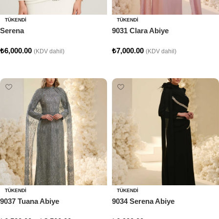
TÜKENDI
TÜKENDI
Serena
9031 Clara Abiye
₺
6,000.00
₺
7,000.00
(KDV dahil)
(KDV dahil)
Seçenekler
Seçenekler
TÜKENDI
TÜKENDI
9037 Tuana Abiye
9034 Serena Abiye