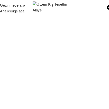
Siparişleriniz 1 - 9 iş günü içerisinde kargoya verilecektir.
Gezinmeye atla
Ana içeriğe atla