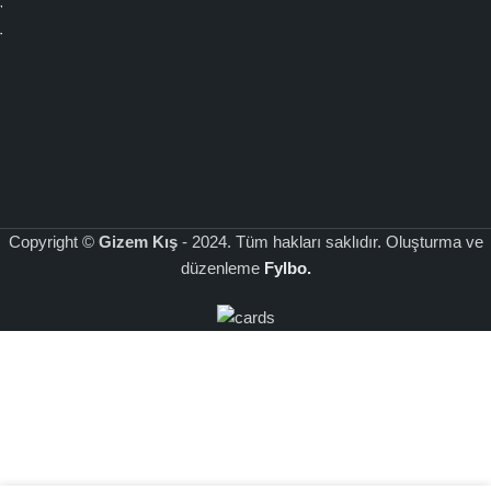
Yeni Sezon
Pazartesi - Cuma
Mesafeli Satış
Gizem Kış’ın geniş ürün yelpazesi ve kaliteli hizmet anlayışı ile
Toptan Satış
Çalışma Saatleri: 9:00 - 17:00
Sözleşmesi
tesettür abiye giyiminde farkı yaşayın. Özel günlerinizde şıklığınızla
1326 Sok. No: 20 Kat 1 Daire
Gizlilik ve
göz kamaştırmak için koleksiyonlarımızı keşfedin
HappySpins
.
104 Aksaz Çarşısı Çankaya İzmir
Güvenlik
Sözleşmesi
Üyelik
Sözleşmesi
Copyright ©
Gizem Kış
- 2024. Tüm hakları saklıdır. Oluşturma ve
düzenleme
Fylbo.