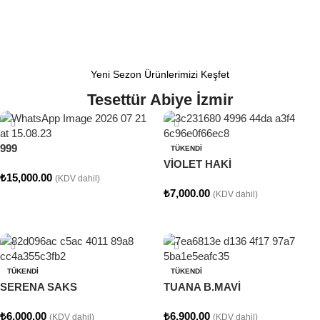
Yeni Sezon Ürünlerimizi Keşfet
Tesettür Abiye İzmir
999
TÜKENDI
VİOLET HAKİ
₺
15,000.00
(KDV dahil)
₺
7,000.00
(KDV dahil)
Seçenekler
Seçenekler
TÜKENDI
TÜKENDI
SERENA SAKS
TUANA B.MAVİ
₺
6,000.00
₺
6,900.00
(KDV dahil)
(KDV dahil)