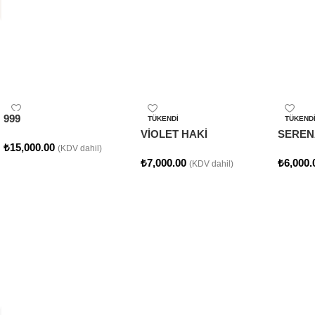
Çok Satan
Popüler Ürünler
999
TÜKENDI
TÜKEND
VİOLET HAKİ
SEREN
₺
15,000.00
(KDV dahil)
₺
7,000.00
₺
6,000.
(KDV dahil)
Seçenekler
Seçenekler
Seçene
Sezon Sonu
Outlet Ürünlerimiz