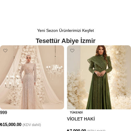
Yeni Sezon Ürünlerimizi Keşfet
Tesettür Abiye İzmir
999
TÜKENDI
VİOLET HAKİ
₺
15,000.00
(KDV dahil)
₺
7,000.00