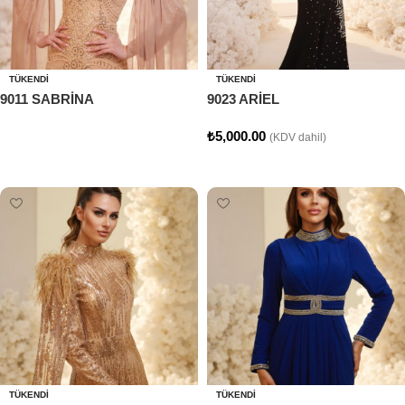
TÜKENDI
TÜKENDI
9011 SABRİNA
9023 ARİEL
₺
5,000.00
(KDV dahil)
Devamını oku
Seçenekler
TÜKENDI
TÜKENDI