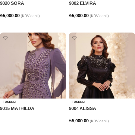
9020 SORA
9002 ELVİRA
₺
5,000.00
₺
5,000.00
(KDV dahil)
(KDV dahil)
Seçenekler
Seçenekler
TÜKENDI
TÜKENDI
9015 MATHİLDA
9004 ALİSSA
₺
5,000.00
(KDV dahil)
Devamını oku
Seçenekler