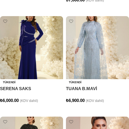
(KDV dahil)
Seçenekler
Seçenekler
TÜKENDI
TÜKENDI
SERENA SAKS
TUANA B.MAVİ
₺
6,000.00
₺
6,900.00
(KDV dahil)
(KDV dahil)
Seçenekler
Seçenekler