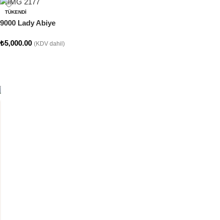
TÜKENDI
9000 Lady Abiye
₺
5,000.00
(KDV dahil)
Seçenekler
CLARA COLLECTION
Clara Abiye Koleksiyonumuz
SATEN KUMAŞTAN ÜRETİLMİŞTİR. ÜZERİ DANTEL
İŞLEME DETAYLIDIR.
Şimdi Alışveriş Yap