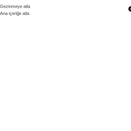
Siparişleriniz 1 - 9 iş günü içerisinde kargoya verilecektir.
Gezinmeye atla
Ana içeriğe atla