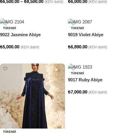
₺
6,500.00
–
₺
8,500.00
₺
6,000.00
(KDV dahil)
(KDV dahil)
Seçenekler
Seçenekler
TÜKENDI
TÜKENDI
9022 Jasmine Abiye
9019 Violet Abiye
₺
5,000.00
₺
6,890.00
(KDV dahil)
(KDV dahil)
Seçenekler
Seçenekler
TÜKENDI
9017 Ruby Abiye
₺
7,000.00
(KDV dahil)
Seçenekler
TÜKENDI