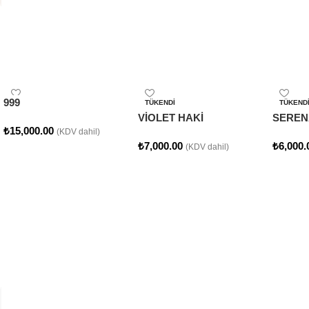
Çok Satan
Popüler Ürünler
999
TÜKENDI
TÜKEND
VİOLET HAKİ
SEREN
₺
15,000.00
(KDV dahil)
₺
7,000.00
₺
6,000.
(KDV dahil)
Seçenekler
Seçenekler
Seçene
Sezon Sonu
Outlet Ürünlerimiz