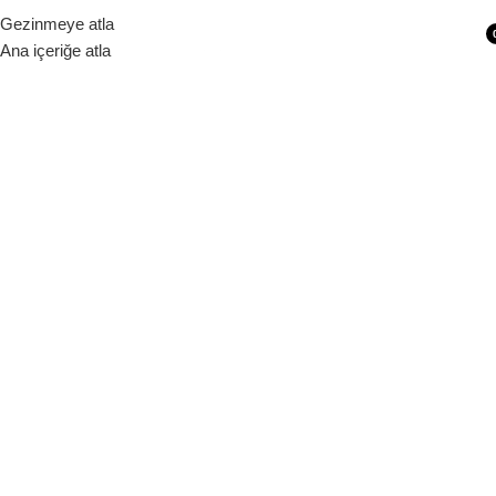
Siparişleriniz 1 - 9 iş günü içerisinde kargoya verilecektir.
Gezinmeye atla
Ana içeriğe atla