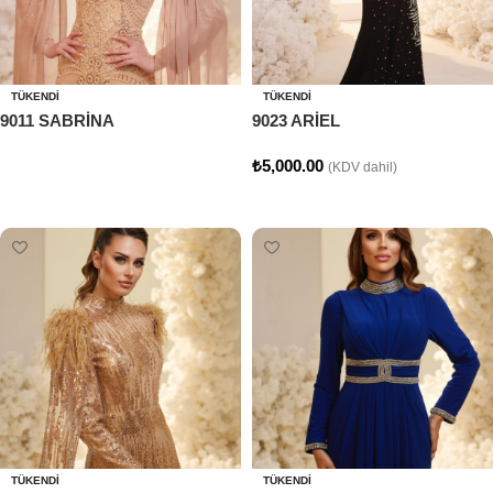
TÜKENDI
TÜKENDI
9011 SABRİNA
9023 ARİEL
₺
5,000.00
(KDV dahil)
Devamını oku
Seçenekler
TÜKENDI
TÜKENDI