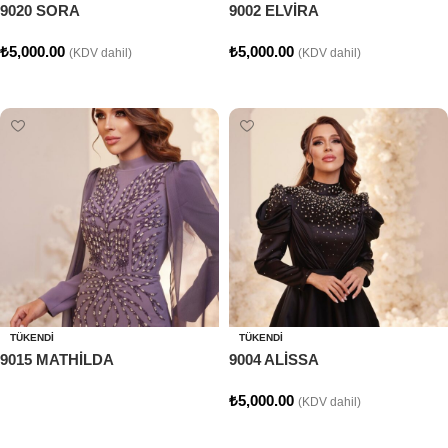
9020 SORA
9002 ELVİRA
₺
5,000.00
₺
5,000.00
(KDV dahil)
(KDV dahil)
Seçenekler
Seçenekler
TÜKENDI
TÜKENDI
9015 MATHİLDA
9004 ALİSSA
₺
5,000.00
(KDV dahil)
Devamını oku
Seçenekler