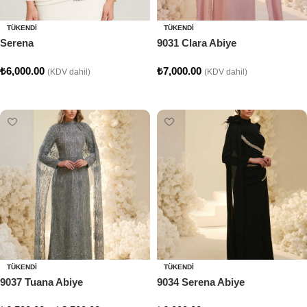
TÜKENDI
TÜKENDI
Serena
9031 Clara Abiye
₺
6,000.00
₺
7,000.00
(KDV dahil)
(KDV dahil)
Seçenekler
Seçenekler
TÜKENDI
TÜKENDI
9037 Tuana Abiye
9034 Serena Abiye