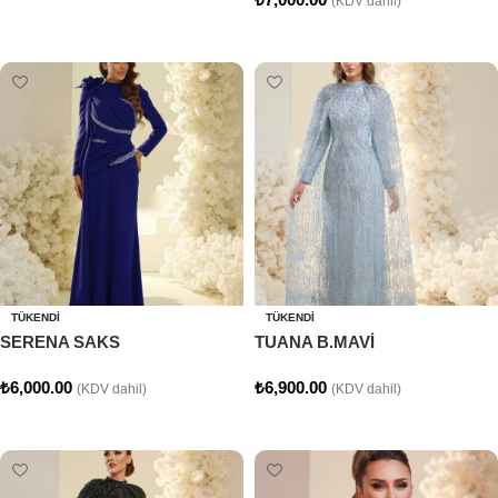
(KDV dahil)
Seçenekler
Seçenekler
TÜKENDI
TÜKENDI
SERENA SAKS
TUANA B.MAVİ
₺
6,000.00
₺
6,900.00
(KDV dahil)
(KDV dahil)
Seçenekler
Seçenekler