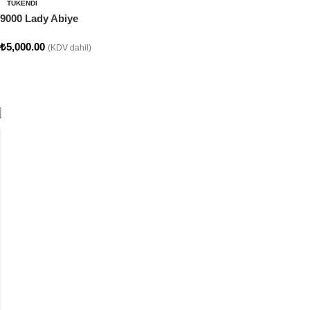
TÜKENDI
9000 Lady Abiye
₺
5,000.00
(KDV dahil)
Seçenekler
CLARA COLLECTION
Clara Abiye Koleksiyonumuz
SATEN KUMAŞTAN ÜRETİLMİŞTİR. ÜZERİ DANTEL
İŞLEME DETAYLIDIR.
Şimdi Alışveriş Yap