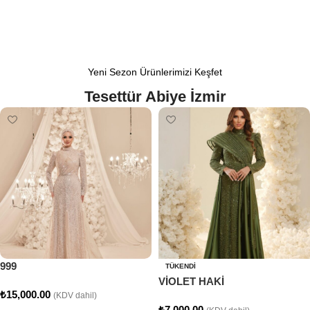
Yeni Sezon Ürünlerimizi Keşfet
Tesettür Abiye İzmir
999
TÜKENDI
VİOLET HAKİ
₺
15,000.00
(KDV dahil)
₺
7,000.00