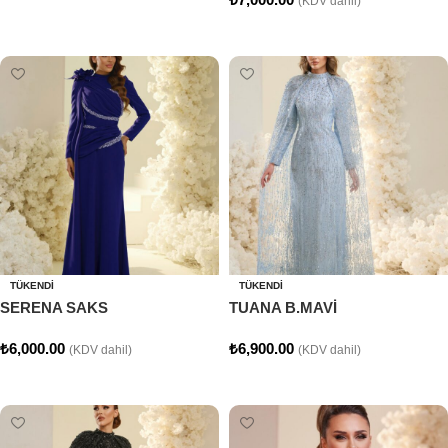
(KDV dahil)
Seçenekler
Seçenekler
TÜKENDI
TÜKENDI
SERENA SAKS
TUANA B.MAVİ
₺
6,000.00
₺
6,900.00
(KDV dahil)
(KDV dahil)
Seçenekler
Seçenekler