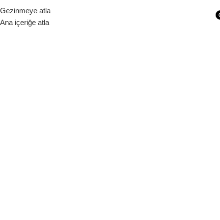
Siparişleriniz 1 - 9 iş günü içerisinde kargoya verilecektir.
Gezinmeye atla
Ana içeriğe atla