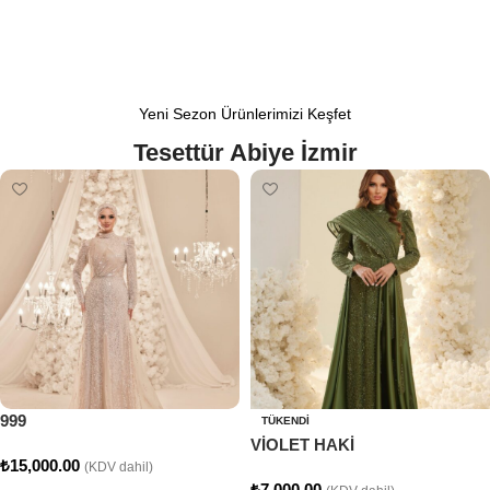
Yeni Sezon Ürünlerimizi Keşfet
Tesettür Abiye İzmir
999
TÜKENDI
VİOLET HAKİ
₺
15,000.00
(KDV dahil)
₺
7,000.00