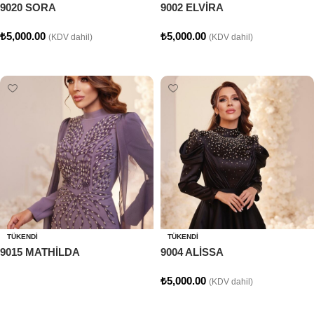
9020 SORA
9002 ELVİRA
₺
5,000.00
₺
5,000.00
(KDV dahil)
(KDV dahil)
Seçenekler
Seçenekler
TÜKENDI
TÜKENDI
9015 MATHİLDA
9004 ALİSSA
₺
5,000.00
(KDV dahil)
Devamını oku
Seçenekler