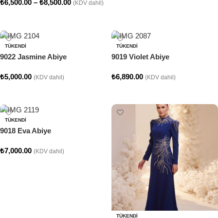
₺
6,500.00
–
₺
8,500.00
(KDV dahil)
Seçenekler
TÜKENDI
TÜKENDI
9022 Jasmine Abiye
9019 Violet Abiye
₺
5,000.00
₺
6,890.00
(KDV dahil)
(KDV dahil)
Seçenekler
Seçenekler
TÜKENDI
9018 Eva Abiye
₺
7,000.00
(KDV dahil)
Seçenekler
TÜKENDI