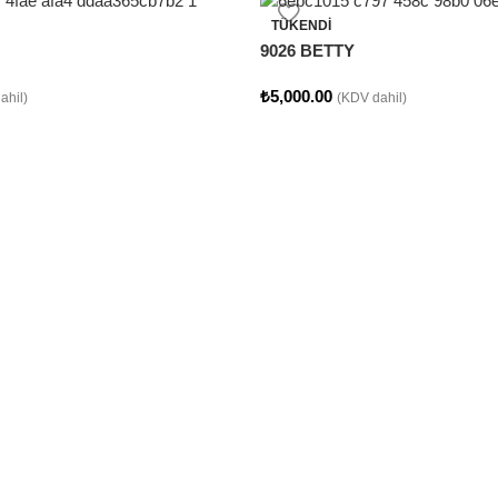
TÜKENDI
9026 BETTY
₺
5,000.00
ahil)
(KDV dahil)