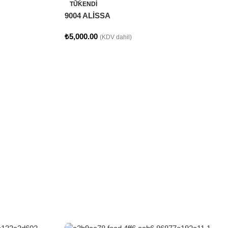
TÜKENDI
9004 ALİSSA
₺
5,000.00
(KDV dahil)