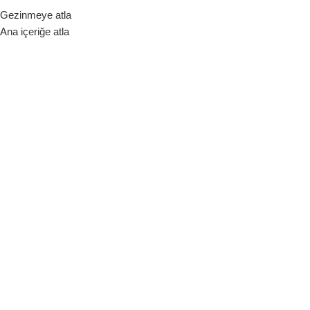
Gezinmeye atla
ara Birimi
Ana içeriğe atla
Hakkımızda
Bize Ulaşın
Blog