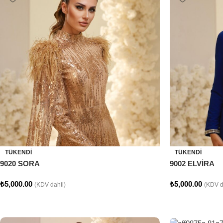
TÜKENDI
TÜKENDI
9020 SORA
9002 ELVİRA
₺
5,000.00
₺
5,000.00
(KDV dahil)
(KDV d