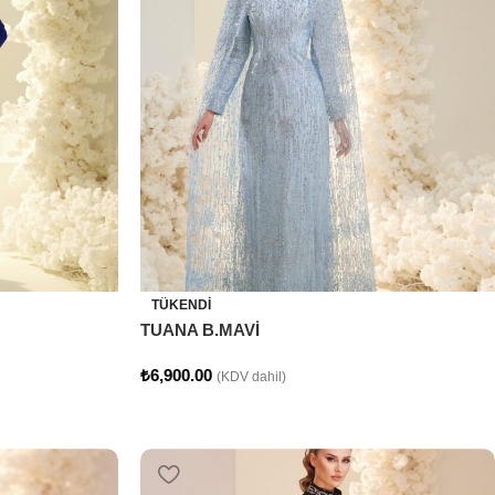
TÜKENDI
TUANA B.MAVİ
₺
6,900.00
(KDV dahil)