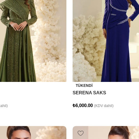
TÜKENDI
SERENA SAKS
₺
6,000.00
ahil)
(KDV dahil)