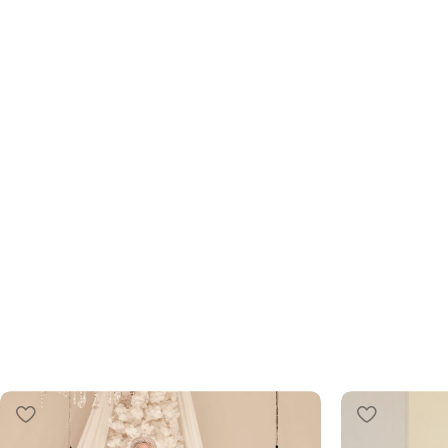
Tesettür Abiye
Zarafetin İnce Nüansları: Yeni Koleksiyon ve 
İndirimle!
ŞIMDI İNCELE!