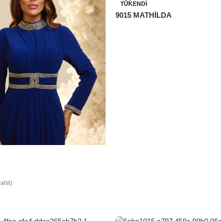
TÜKENDI
9015 MATHİLDA
ahil)