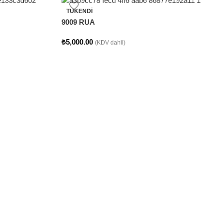
TÜKENDI
9009 RUA
₺
5,000.00
(KDV dahil)