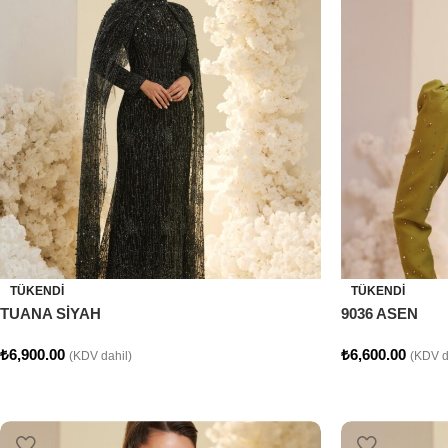
TÜKENDI
TÜKENDI
TUANA SİYAH
9036 ASEN
₺
6,900.00
₺
6,600.00
(KDV dahil)
(KDV d