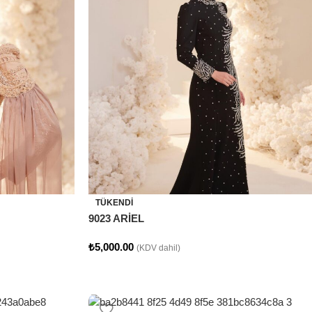
TÜKENDI
9023 ARİEL
₺
5,000.00
(KDV dahil)