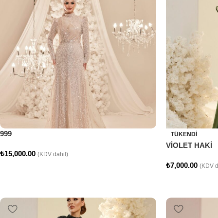
999
TÜKENDI
VİOLET HAKİ
₺
15,000.00
(KDV dahil)
₺
7,000.00
(KDV d