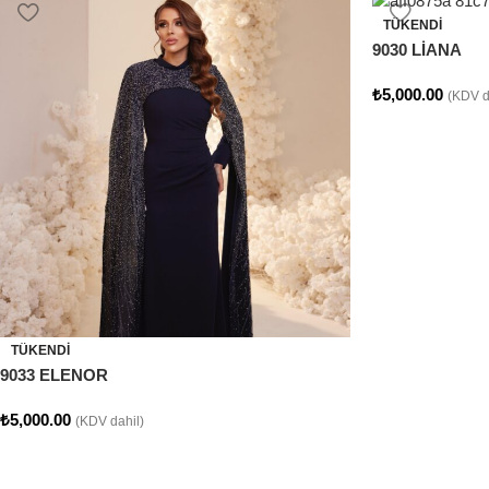
TÜKENDI
9030 LİANA
₺
5,000.00
(KDV d
TÜKENDI
9033 ELENOR
₺
5,000.00
(KDV dahil)