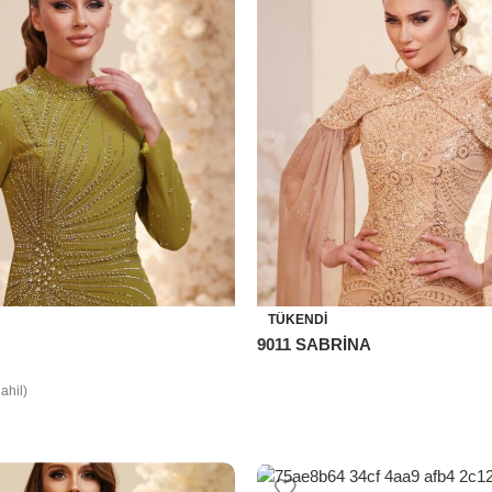
TÜKENDI
9011 SABRİNA
ahil)