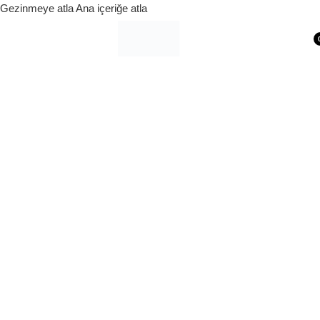
Gezinmeye atla
Ana içeriğe atla
Siparişleriniz 1 - 9 iş günü içerisinde kargoya verilecektir.