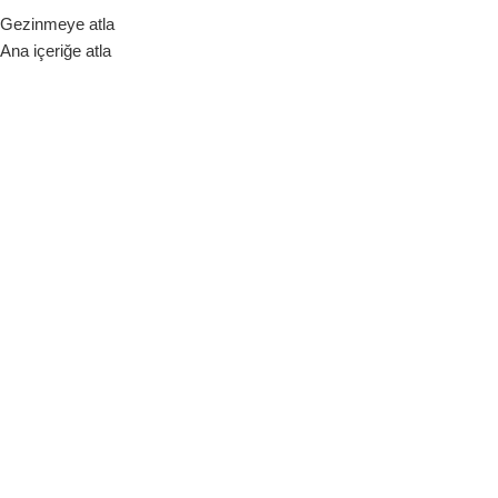
Gezinmeye atla
ara Birimi
Ana içeriğe atla
Hakkımızda
Bize Ulaşın
Blog