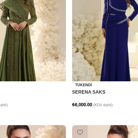
TÜKENDI
SERENA SAKS
₺
6,000.00
ahil)
(KDV dahil)