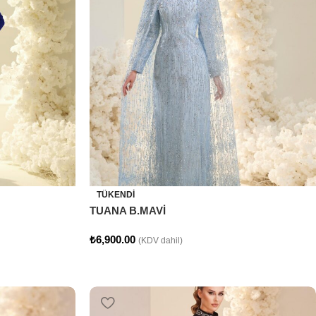
TÜKENDI
TUANA B.MAVİ
₺
6,900.00
(KDV dahil)