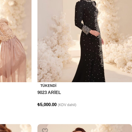
TÜKENDI
9023 ARİEL
₺
5,000.00
(KDV dahil)