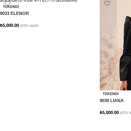
TÜKENDI
9033 ELENOR
₺
5,000.00
(KDV dahil)
TÜKENDI
9030 LİANA
₺
5,000.00
(KDV d