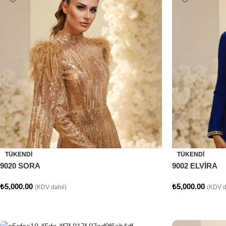
TÜKENDI
TÜKENDI
9020 SORA
9002 ELVİRA
₺
5,000.00
₺
5,000.00
(KDV dahil)
(KDV d