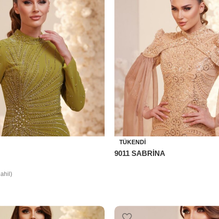
TÜKENDI
9011 SABRİNA
ahil)