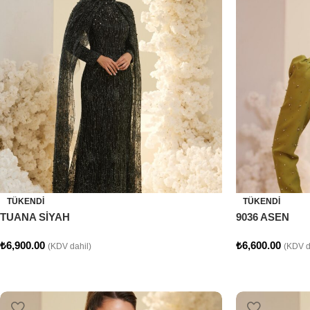
TÜKENDI
TÜKENDI
TUANA SİYAH
9036 ASEN
₺
6,900.00
₺
6,600.00
(KDV dahil)
(KDV d