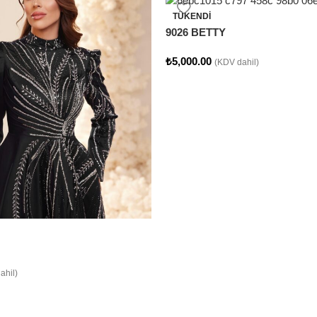
TÜKENDI
9026 BETTY
₺
5,000.00
(KDV dahil)
ahil)