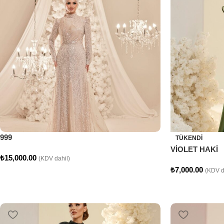
999
TÜKENDI
VİOLET HAKİ
₺
15,000.00
(KDV dahil)
₺
7,000.00
(KDV d