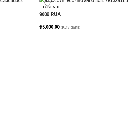
TÜKENDI
9009 RUA
₺
5,000.00
(KDV dahil)