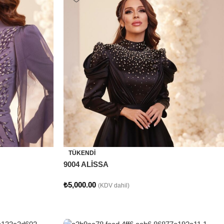
TÜKENDI
9004 ALİSSA
₺
5,000.00
(KDV dahil)