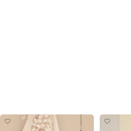
Tesettür Abiye
Zarafetin İnce Nüansları: Yeni Koleksiyon ve 
İndirimle!
ŞIMDI İNCELE!