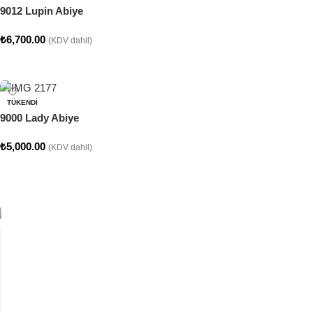
9012 Lupin Abiye
₺
6,700.00
(KDV dahil)
Seçenekler
TÜKENDI
9000 Lady Abiye
₺
5,000.00
(KDV dahil)
Seçenekler
CLARA COLLECTION
Clara Abiye Koleksiyonumuz
SATEN KUMAŞTAN ÜRETİLMİŞTİR. ÜZERİ DANTEL