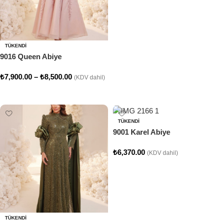
TÜKENDI
9016 Queen Abiye
₺
7,900.00
–
₺
8,500.00
(KDV dahil)
Seçenekler
TÜKENDI
9001 Karel Abiye
₺
6,370.00
(KDV dahil)
Seçenekler
TÜKENDI