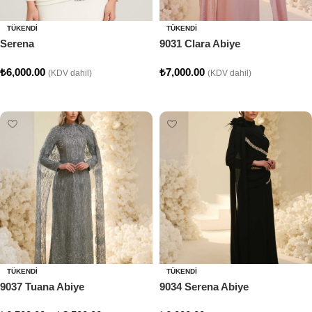
TÜKENDI
TÜKENDI
Serena
9031 Clara Abiye
₺
6,000.00
₺
7,000.00
(KDV dahil)
(KDV dahil)
Seçenekler
Seçenekler
TÜKENDI
TÜKENDI
9037 Tuana Abiye
9034 Serena Abiye