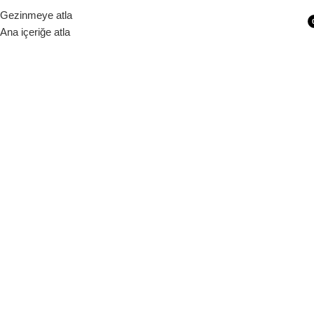
Siparişleriniz 1 - 9 iş günü içerisinde kargoya verilecektir.
Gezinmeye atla
Ana içeriğe atla