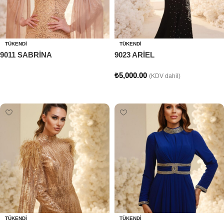
TÜKENDI
TÜKENDI
9011 SABRİNA
9023 ARİEL
₺
5,000.00
(KDV dahil)
Devamını oku
Seçenekler
TÜKENDI
TÜKENDI