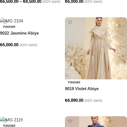
₺
6,500.00
–
₺
8,500.00
₺
6,000.00
(KDV dahil)
(KDV dahil)
Seçenekler
Seçenekler
TÜKENDI
9022 Jasmine Abiye
₺
5,000.00
(KDV dahil)
Seçenekler
TÜKENDI
9019 Violet Abiye
₺
6,890.00
(KDV dahil)
Seçenekler
TÜKENDI