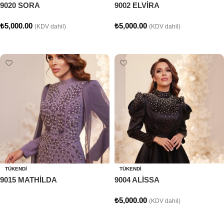
9020 SORA
9002 ELVİRA
₺
5,000.00
₺
5,000.00
(KDV dahil)
(KDV dahil)
Seçenekler
Seçenekler
TÜKENDI
TÜKENDI
9015 MATHİLDA
9004 ALİSSA
₺
5,000.00
(KDV dahil)
Devamını oku
Seçenekler