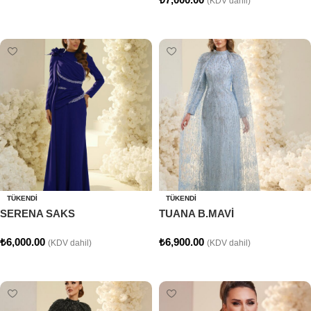
(KDV dahil)
Seçenekler
Seçenekler
TÜKENDI
TÜKENDI
SERENA SAKS
TUANA B.MAVİ
₺
6,000.00
₺
6,900.00
(KDV dahil)
(KDV dahil)
Seçenekler
Seçenekler