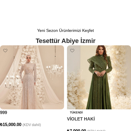
Yeni Sezon Ürünlerimizi Keşfet
Tesettür Abiye İzmir
999
TÜKENDI
VİOLET HAKİ
₺
15,000.00
(KDV dahil)
₺
7,000.00