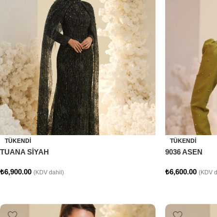
TÜKENDI
TÜKENDI
TUANA SİYAH
9036 ASEN
₺
6,900.00
₺
6,600.00
(KDV dahil)
(KDV d