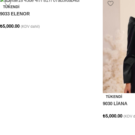
TÜKENDI
9033 ELENOR
₺
5,000.00
(KDV dahil)
TÜKENDI
9030 LİANA
₺
5,000.00
(KDV d