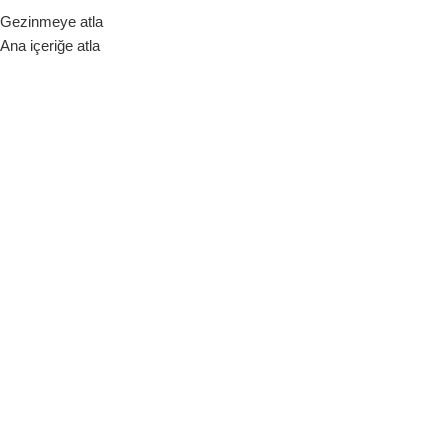
Gezinmeye atla
ara Birimi
Ana içeriğe atla
Hakkımızda
Bize Ulaşın
Blog