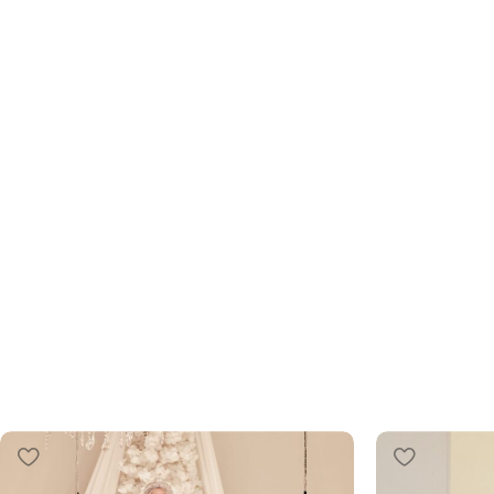
Tesettür Abiye
Zarafetin İnce Nüansları: Yeni Koleksiyon ve 
İndirimle!
ŞIMDI İNCELE!