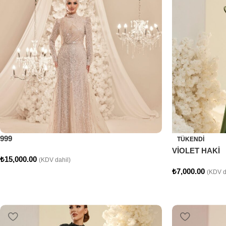
999
TÜKENDI
VİOLET HAKİ
₺
15,000.00
(KDV dahil)
₺
7,000.00
(KDV d