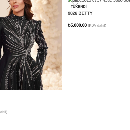
TÜKENDI
9026 BETTY
₺
5,000.00
(KDV dahil)
ahil)