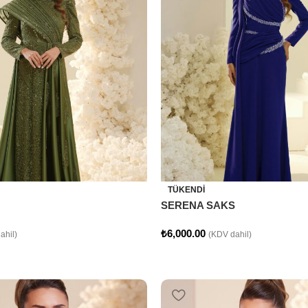
TÜKENDI
SERENA SAKS
₺
6,000.00
ahil)
(KDV dahil)