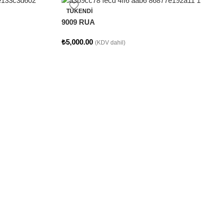
TÜKENDI
9009 RUA
₺
5,000.00
(KDV dahil)