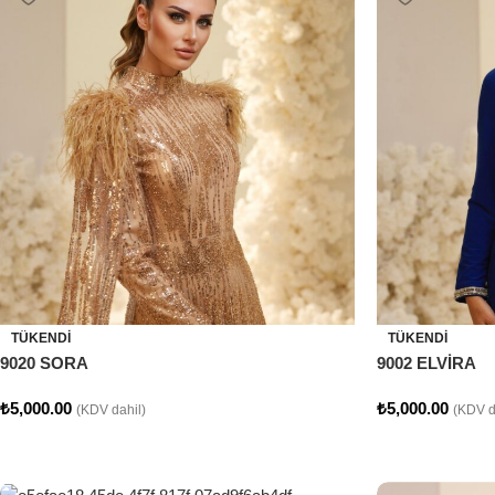
TÜKENDI
TÜKENDI
9020 SORA
9002 ELVİRA
₺
5,000.00
₺
5,000.00
(KDV dahil)
(KDV d