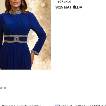
TÜKENDI
9015 MATHİLDA
ahil)