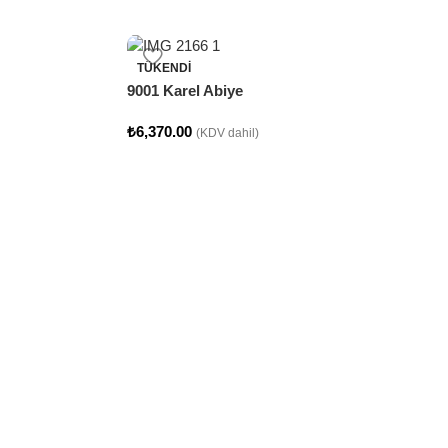
TÜKENDI
9001 Karel Abiye
₺
6,370.00
(KDV dahil)