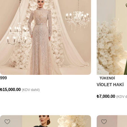
999
TÜKENDI
VİOLET HAKİ
₺
15,000.00
(KDV dahil)
₺
7,000.00
(KDV d