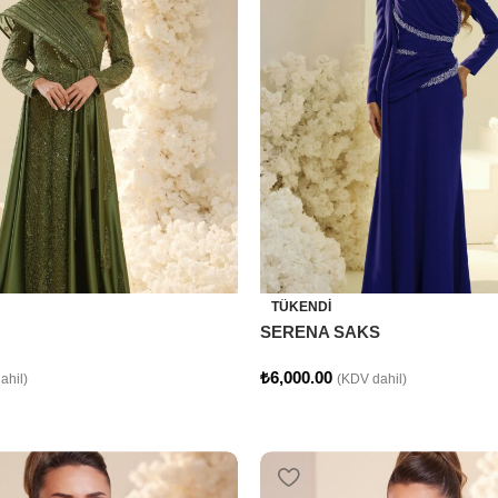
TÜKENDI
SERENA SAKS
₺
6,000.00
ahil)
(KDV dahil)