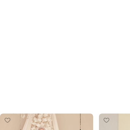
Tesettür Abiye
Zarafetin İnce Nüansları: Yeni Koleksiyon ve 
İndirimle!
ŞIMDI İNCELE!