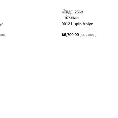
TÜKENDI
ye
9012 Lupin Abiye
₺
6,700.00
ahil)
(KDV dahil)