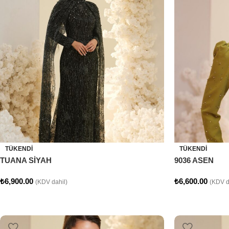
TÜKENDI
TÜKENDI
TUANA SİYAH
9036 ASEN
₺
6,900.00
₺
6,600.00
(KDV dahil)
(KDV d