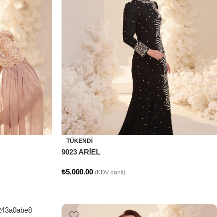
TÜKENDI
9023 ARİEL
₺
5,000.00
(KDV dahil)