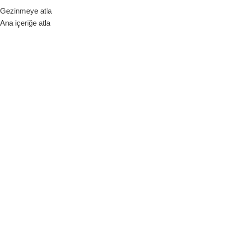
Gezinmeye atla
ara Birimi
Ana içeriğe atla
Hakkımızda
Bize Ulaşın
Blog