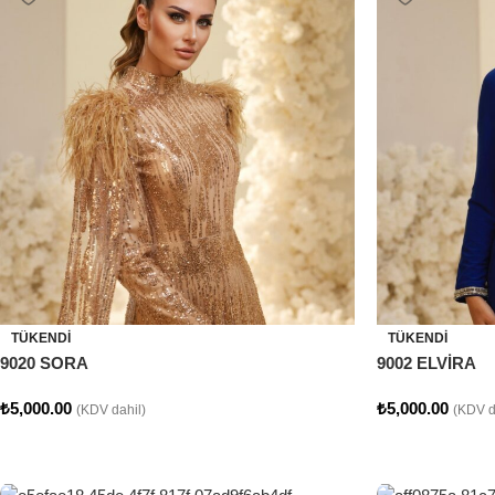
TÜKENDI
TÜKENDI
9020 SORA
9002 ELVİRA
₺
5,000.00
₺
5,000.00
(KDV dahil)
(KDV d