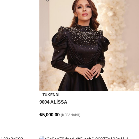
TÜKENDI
9004 ALİSSA
₺
5,000.00
(KDV dahil)