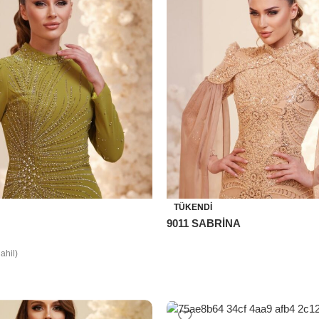
TÜKENDI
9011 SABRİNA
ahil)