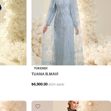
TÜKENDI
TUANA B.MAVİ
₺
6,900.00
(KDV dahil)