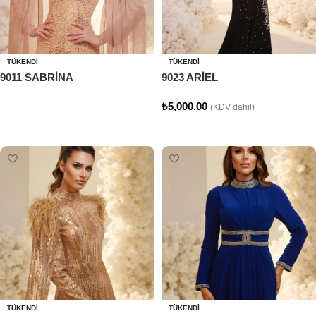
TÜKENDI
TÜKENDI
9011 SABRİNA
9023 ARİEL
₺
5,000.00
(KDV dahil)
Devamını oku
Seçenekler
TÜKENDI
TÜKENDI