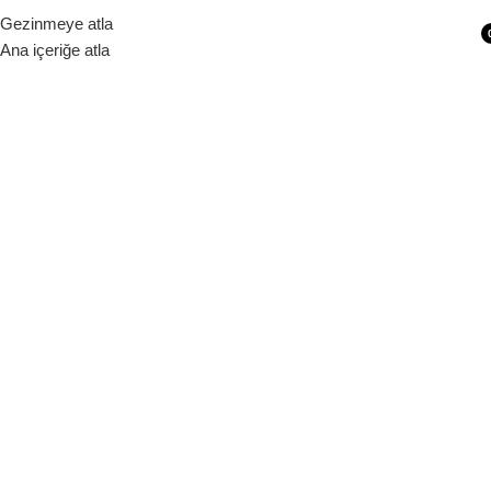
Siparişleriniz 1 - 9 iş günü içerisinde kargoya verilecektir.
Gezinmeye atla
Ana içeriğe atla