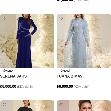
(KDV dahil)
Seçenekler
Seçenekler
TÜKENDI
TÜKENDI
SERENA SAKS
TUANA B.MAVİ
₺
6,000.00
₺
6,900.00
(KDV dahil)
(KDV dahil)
Seçenekler
Seçenekler