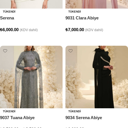
TÜKENDI
TÜKENDI
Serena
9031 Clara Abiye
₺
6,000.00
₺
7,000.00
(KDV dahil)
(KDV dahil)
Seçenekler
Seçenekler
TÜKENDI
TÜKENDI
9037 Tuana Abiye
9034 Serena Abiye