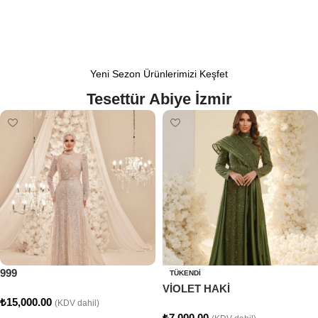
Yeni Sezon Ürünlerimizi Keşfet
Tesettür Abiye İzmir
999
TÜKENDI
VİOLET HAKİ
₺
15,000.00
(KDV dahil)
₺
7,000.00