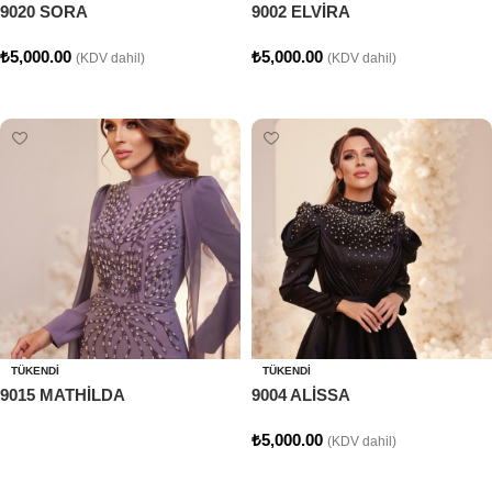
9020 SORA
9002 ELVİRA
₺
5,000.00
₺
5,000.00
(KDV dahil)
(KDV dahil)
Seçenekler
Seçenekler
TÜKENDI
TÜKENDI
9015 MATHİLDA
9004 ALİSSA
₺
5,000.00
(KDV dahil)
Devamını oku
Seçenekler