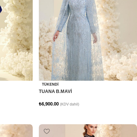
TÜKENDI
TUANA B.MAVİ
₺
6,900.00
(KDV dahil)