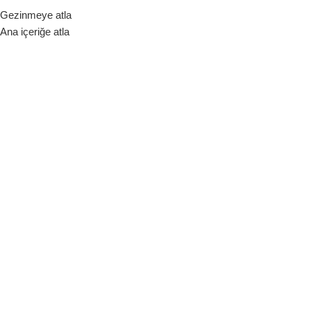
Gezinmeye atla
ara Birimi
Ana içeriğe atla
Hakkımızda
Bize Ulaşın
Blog