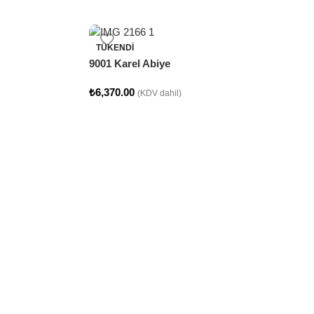
TÜKENDI
9001 Karel Abiye
₺
6,370.00
(KDV dahil)