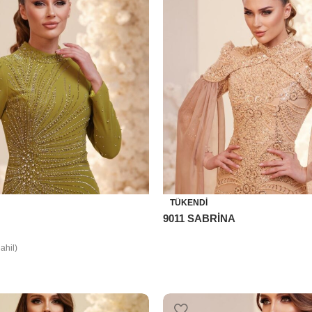
TÜKENDI
9011 SABRİNA
ahil)