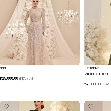
999
TÜKENDI
VİOLET HAKİ
₺
15,000.00
(KDV dahil)
₺
7,000.00
(KDV d