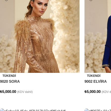
TÜKENDI
TÜKENDI
9020 SORA
9002 ELVİRA
₺
5,000.00
₺
5,000.00
(KDV dahil)
(KDV d