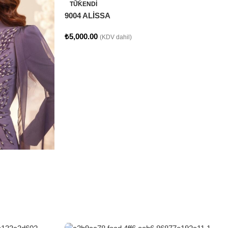
TÜKENDI
9004 ALİSSA
₺
5,000.00
(KDV dahil)