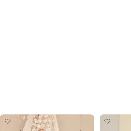
Tesettür Abiye
Zarafetin İnce Nüansları: Yeni Koleksiyon ve 
İndirimle!
ŞIMDI İNCELE!