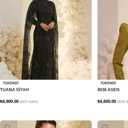
TÜKENDI
TÜKENDI
TUANA SİYAH
9036 ASEN
₺
6,900.00
₺
6,600.00
(KDV dahil)
(KDV d