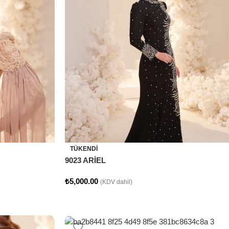
TÜKENDI
9023 ARİEL
₺
5,000.00
(KDV dahil)