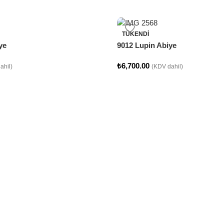
TÜKENDI
ye
9012 Lupin Abiye
₺
6,700.00
ahil)
(KDV dahil)