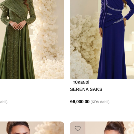
TÜKENDI
SERENA SAKS
₺
6,000.00
ahil)
(KDV dahil)