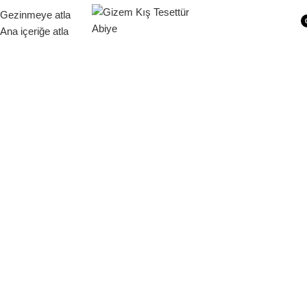
Siparişleriniz 1 - 9 iş günü içerisinde kargoya verilecektir.
Gezinmeye atla
Ana içeriğe atla