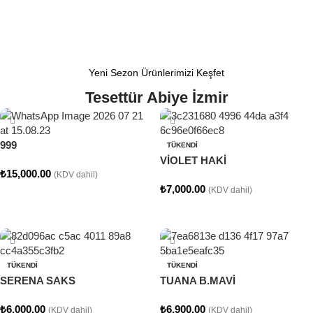
Yeni Sezon Ürünlerimizi Keşfet
Tesettür Abiye İzmir
999
TÜKENDI
VİOLET HAKİ
₺
15,000.00
(KDV dahil)
₺
7,000.00
(KDV dahil)
Seçenekler
Seçenekler
TÜKENDI
TÜKENDI
SERENA SAKS
TUANA B.MAVİ
₺
6,000.00
₺
6,900.00
(KDV dahil)
(KDV dahil)