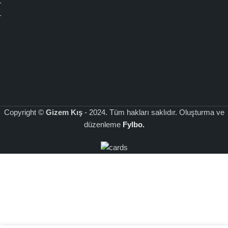
Yeni Sezon
Pazartesi - Cuma
Mesafeli Satış
Gizem Kış’ın geniş ürün yelpazesi ve kaliteli hizmet anlayışı ile
Toptan Satış
Çalışma Saatleri: 9:00 - 17:00
Sözleşmesi
tesettür abiye giyiminde farkı yaşayın. Özel günlerinizde şıklığınızla
1326 Sok. No: 20 Kat 1 Daire
Gizlilik ve
göz kamaştırmak için koleksiyonlarımızı keşfedin
HappySpins
.
104 Aksaz Çarşısı Çankaya İzmir
Güvenlik
Sözleşmesi
Üyelik
Sözleşmesi
Copyright ©
Gizem Kış
- 2024. Tüm hakları saklıdır. Oluşturma ve
düzenleme
Fylbo.