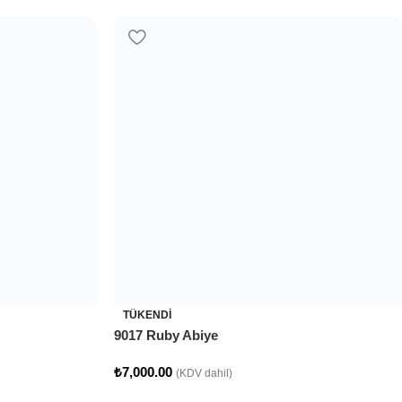
RA COLLECTION
iye Koleksiyonumuz
ŞTİR. ÜZERİ DANTEL İŞLEME DETAYLIDIR.