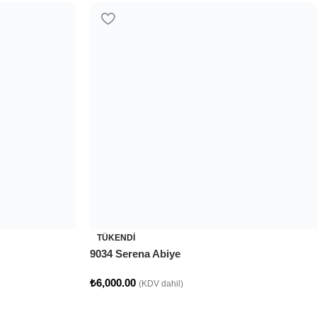
TÜKENDI
9034 Serena Abiye
₺
6,000.00
(KDV dahil)
TÜKENDI
9017 Ruby Abiye
₺
7,000.00
(KDV dahil)
TÜKENDI
9001 Karel Abiye
₺
6,370.00
(KDV dahil)