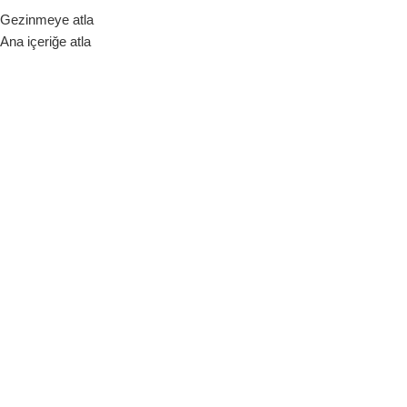
Gezinmeye atla
ara Birimi
Ana içeriğe atla
Hakkımızda
Bize Ulaşın
Blog