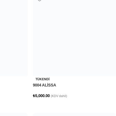
TÜKENDI
9004 ALİSSA
₺
5,000.00
(KDV dahil)