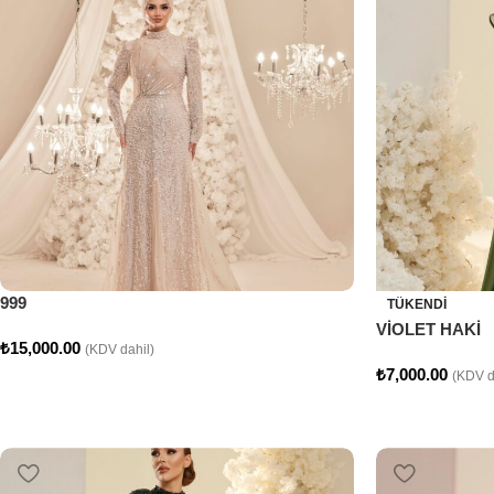
999
TÜKENDI
VİOLET HAKİ
₺
15,000.00
(KDV dahil)
₺
7,000.00
(KDV d