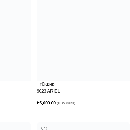
TÜKENDI
9023 ARİEL
₺
5,000.00
(KDV dahil)