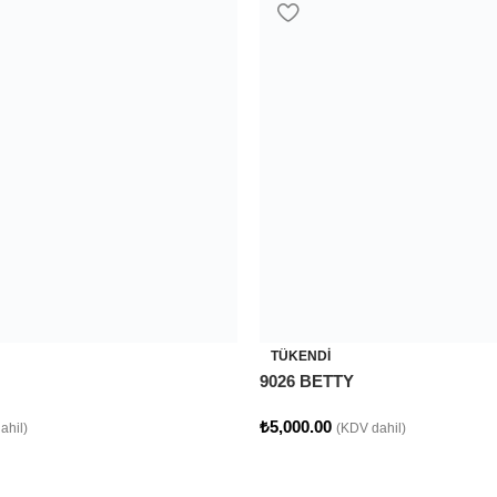
TÜKENDI
9026 BETTY
₺
5,000.00
ahil)
(KDV dahil)