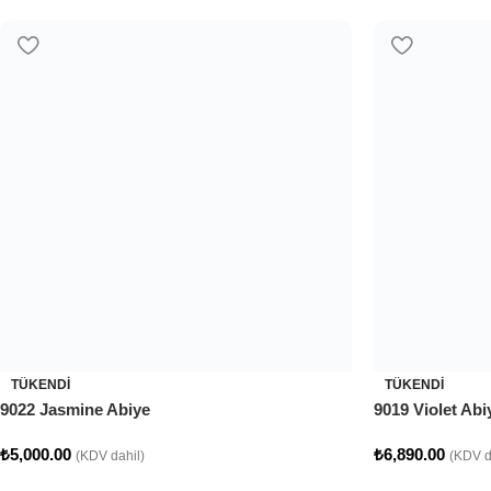
TÜKENDI
9000 Lady Abiye
₺
5,000.00
(KDV dahil)