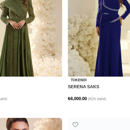
TÜKENDI
SERENA SAKS
₺
6,000.00
ahil)
(KDV dahil)