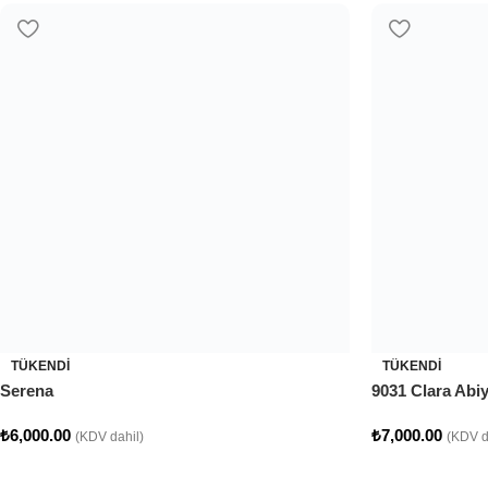
TÜKENDI
TÜKENDI
Serena
9031 Clara Abi
₺
6,000.00
₺
7,000.00
(KDV dahil)
(KDV d
TÜKENDI
TÜKENDI
9022 Jasmine Abiye
9019 Violet Abi
₺
5,000.00
₺
6,890.00
(KDV dahil)
(KDV d
TÜKENDI
TÜKENDI
9016 Queen Abiye
9013 Loren Abi
₺
7,900.00
–
₺
8,500.00
₺
6,430.00
(KDV dahil)
(KDV d