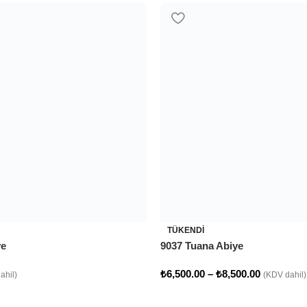
TÜKENDI
ye
9037 Tuana Abiye
₺
6,500.00
–
₺
8,500.00
ahil)
(KDV dahil)
TÜKENDI
ye
9018 Eva Abiye
₺
7,000.00
ahil)
(KDV dahil)
TÜKENDI
ye
9012 Lupin Abiye
₺
6,700.00
ahil)
(KDV dahil)