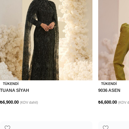
TÜKENDI
TÜKENDI
TUANA SİYAH
9036 ASEN
₺
6,900.00
₺
6,600.00
(KDV dahil)
(KDV d