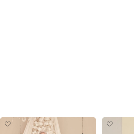
Tesettür Abiye
Zarafetin İnce Nüansları: Yeni Koleksiyon ve 
İndirimle!
ŞIMDI İNCELE!