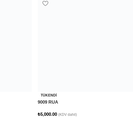
TÜKENDI
9009 RUA
₺
5,000.00
(KDV dahil)