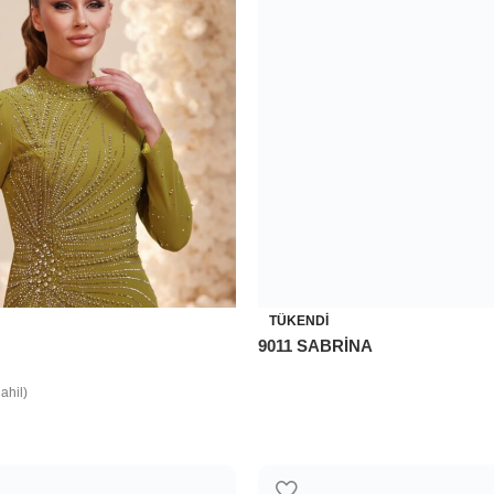
TÜKENDI
9011 SABRİNA
ahil)