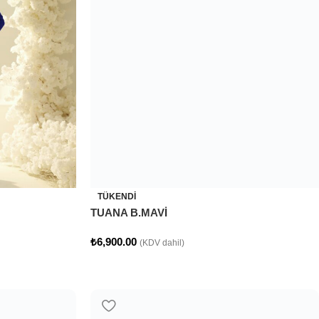
TÜKENDI
TUANA B.MAVİ
₺
6,900.00
(KDV dahil)