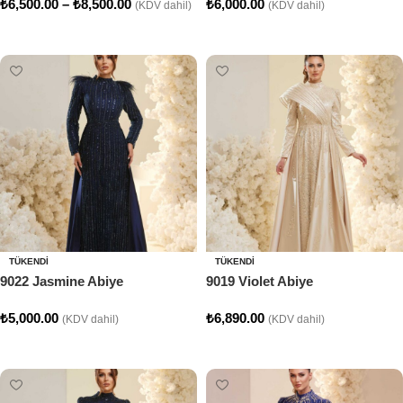
₺
6,500.00
–
₺
8,500.00
₺
6,000.00
(KDV dahil)
(KDV dahil)
Seçenekler
Seçenekler
TÜKENDI
TÜKENDI
9022 Jasmine Abiye
9019 Violet Abiye
₺
5,000.00
₺
6,890.00
(KDV dahil)
(KDV dahil)
Seçenekler
Seçenekler