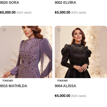
9020 SORA
9002 ELVİRA
₺
5,000.00
₺
5,000.00
(KDV dahil)
(KDV dahil)
Seçenekler
Seçenekler
TÜKENDI
TÜKENDI
9015 MATHİLDA
9004 ALİSSA
₺
5,000.00
(KDV dahil)
Devamını oku
Seçenekler