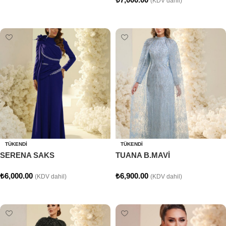
(KDV dahil)
Seçenekler
Seçenekler
TÜKENDI
TÜKENDI
SERENA SAKS
TUANA B.MAVİ
₺
6,000.00
₺
6,900.00
(KDV dahil)
(KDV dahil)
Seçenekler
Seçenekler