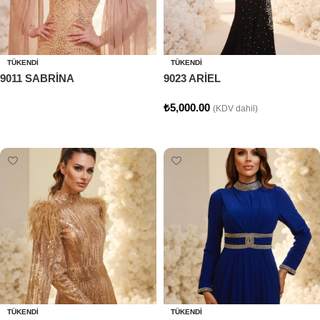
TÜKENDI
TÜKENDI
9011 SABRİNA
9023 ARİEL
₺
5,000.00
(KDV dahil)
Devamını oku
Seçenekler
TÜKENDI
TÜKENDI