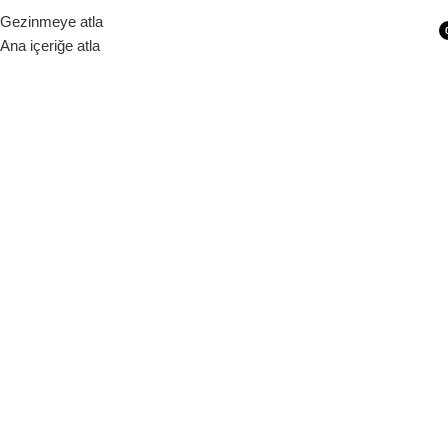
Siparişleriniz 1 - 9 iş günü içerisinde kargoya verilecektir.
Gezinmeye atla
Ana içeriğe atla