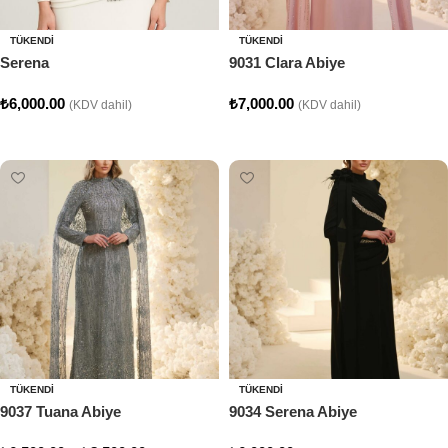
TÜKENDI
TÜKENDI
Serena
9031 Clara Abiye
₺
6,000.00
₺
7,000.00
(KDV dahil)
(KDV dahil)
Seçenekler
Seçenekler
TÜKENDI
TÜKENDI
9037 Tuana Abiye
9034 Serena Abiye