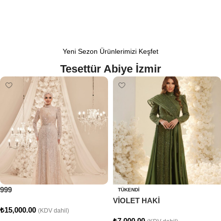
Yeni Sezon Ürünlerimizi Keşfet
Tesettür Abiye İzmir
999
TÜKENDI
VİOLET HAKİ
₺
15,000.00
(KDV dahil)
₺
7,000.00