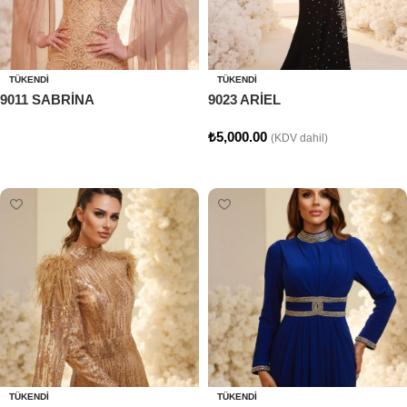
TÜKENDI
TÜKENDI
9011 SABRİNA
9023 ARİEL
₺
5,000.00
(KDV dahil)
Devamını oku
Seçenekler
TÜKENDI
TÜKENDI