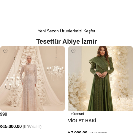
Yeni Sezon Ürünlerimizi Keşfet
Tesettür Abiye İzmir
999
TÜKENDI
VİOLET HAKİ
₺
15,000.00
(KDV dahil)
₺
7,000.00