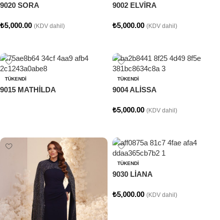
9020 SORA
9002 ELVİRA
₺
5,000.00
₺
5,000.00
(KDV dahil)
(KDV dahil)
Seçenekler
Seçenekler
TÜKENDI
TÜKENDI
9015 MATHİLDA
9004 ALİSSA
₺
5,000.00
(KDV dahil)
Devamını oku
Seçenekler
TÜKENDI
9030 LİANA
₺
5,000.00
(KDV dahil)
Seçenekler