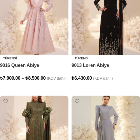
TÜKENDI
TÜKENDI
9016 Queen Abiye
9013 Loren Abiye
₺
7,900.00
–
₺
8,500.00
₺
6,430.00
(KDV dahil)
(KDV dahil)
Seçenekler
Seçenekler