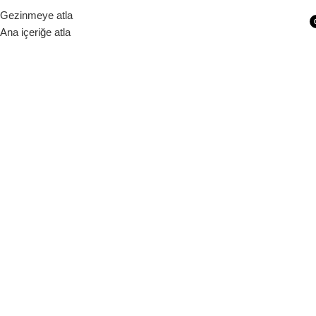
Siparişleriniz 1 - 9 iş günü içerisinde kargoya verilecektir.
Gezinmeye atla
Ana içeriğe atla