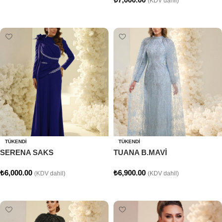
(KDV dahil)
Seçenekler
Seçenekler
TÜKENDI
TÜKENDI
SERENA SAKS
TUANA B.MAVİ
₺
6,000.00
₺
6,900.00
(KDV dahil)
(KDV dahil)
Seçenekler
Seçenekler