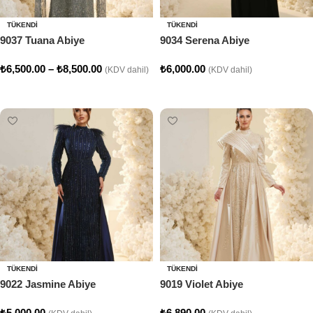
TÜKENDI
TÜKENDI
9037 Tuana Abiye
9034 Serena Abiye
₺
6,500.00
–
₺
8,500.00
₺
6,000.00
(KDV dahil)
(KDV dahil)
Seçenekler
Seçenekler
TÜKENDI
TÜKENDI
9022 Jasmine Abiye
9019 Violet Abiye
₺
5,000.00
₺
6,890.00