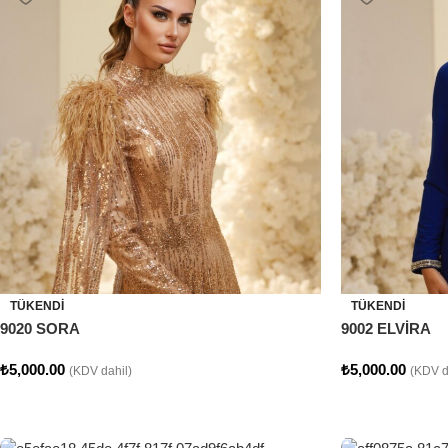
TÜKENDI
TÜKENDI
9020 SORA
9002 ELVİRA
₺
5,000.00
₺
5,000.00
(KDV dahil)
(KDV d