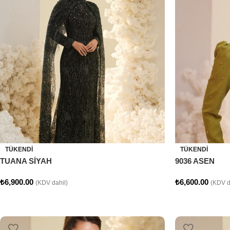
TÜKENDI
TÜKENDI
TUANA SİYAH
9036 ASEN
₺
6,900.00
₺
6,600.00
(KDV dahil)
(KDV d