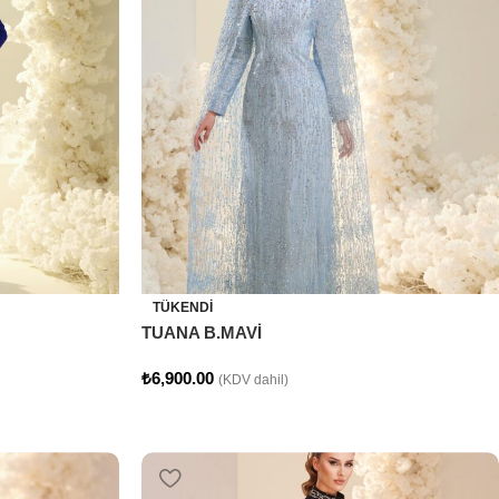
TÜKENDI
TUANA B.MAVİ
₺
6,900.00
(KDV dahil)