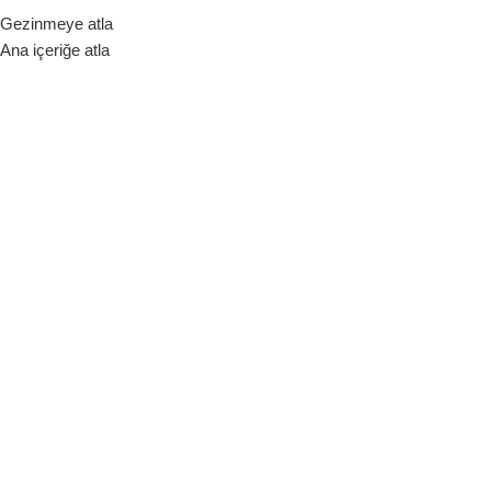
Gezinmeye atla
ara Birimi
Ana içeriğe atla
Hakkımızda
Bize Ulaşın
Blog