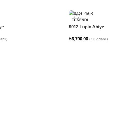
TÜKENDI
ye
9012 Lupin Abiye
₺
6,700.00
ahil)
(KDV dahil)