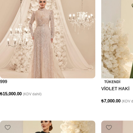
999
TÜKENDI
VİOLET HAKİ
₺
15,000.00
(KDV dahil)
₺
7,000.00
(KDV d