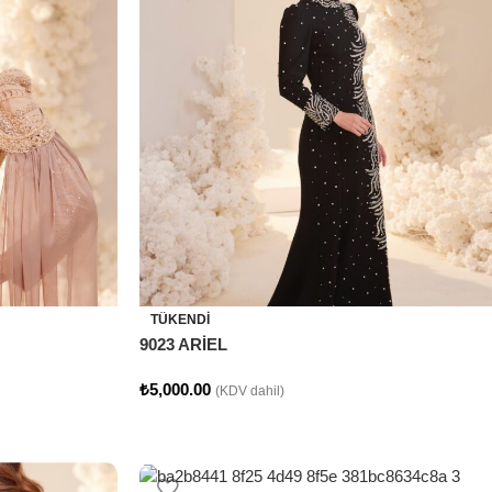
TÜKENDI
9023 ARİEL
₺
5,000.00
(KDV dahil)