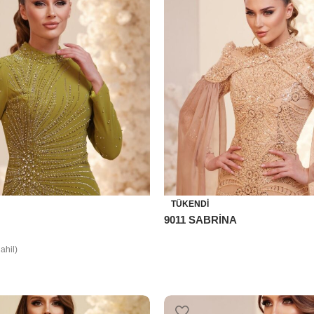
TÜKENDI
9011 SABRİNA
ahil)