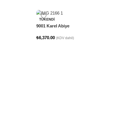
TÜKENDI
9001 Karel Abiye
₺
6,370.00
(KDV dahil)