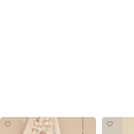
Tesettür Abiye
Zarafetin İnce Nüansları: Yeni Koleksiyon ve 
İndirimle!
ŞIMDI İNCELE!