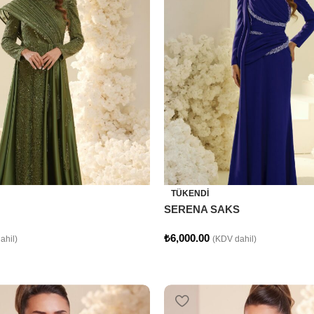
TÜKENDI
SERENA SAKS
₺
6,000.00
ahil)
(KDV dahil)