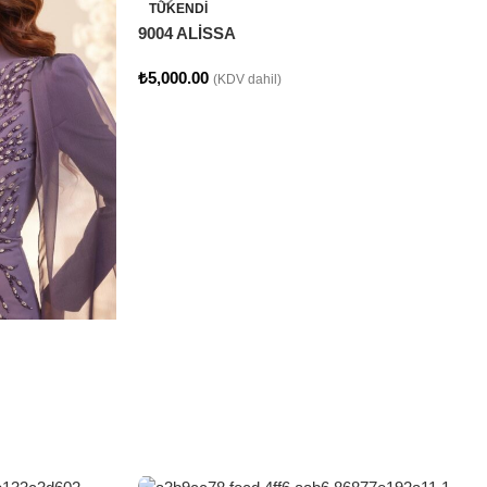
TÜKENDI
9004 ALİSSA
₺
5,000.00
(KDV dahil)