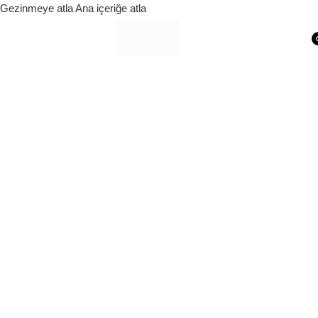
Gezinmeye atla
Ana içeriğe atla
Siparişleriniz 1 - 9 iş günü içerisinde kargoya verilecektir.