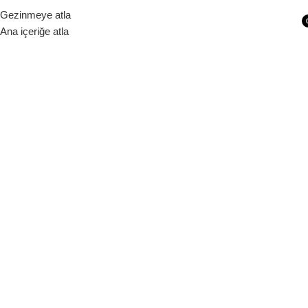
Siparişleriniz 1 - 9 iş günü içerisinde kargoya verilecektir.
Gezinmeye atla
Ana içeriğe atla