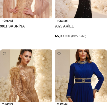
TÜKENDI
TÜKENDI
9011 SABRİNA
9023 ARİEL
₺
5,000.00
(KDV dahil)
Devamını oku
Seçenekler
TÜKENDI
TÜKENDI