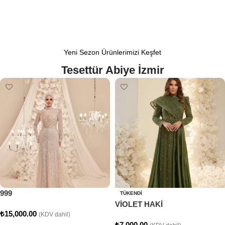
Yeni Sezon Ürünlerimizi Keşfet
Tesettür Abiye İzmir
999
TÜKENDI
VİOLET HAKİ
₺
15,000.00
(KDV dahil)
₺
7,000.00