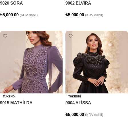
9020 SORA
9002 ELVİRA
₺
5,000.00
₺
5,000.00
(KDV dahil)
(KDV dahil)
Seçenekler
Seçenekler
TÜKENDI
TÜKENDI
9015 MATHİLDA
9004 ALİSSA
₺
5,000.00
(KDV dahil)
Devamını oku
Seçenekler