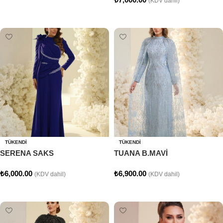
(KDV dahil)
Seçenekler
Seçenekler
TÜKENDI
TÜKENDI
SERENA SAKS
TUANA B.MAVİ
₺
6,000.00
₺
6,900.00
(KDV dahil)
(KDV dahil)
Seçenekler
Seçenekler