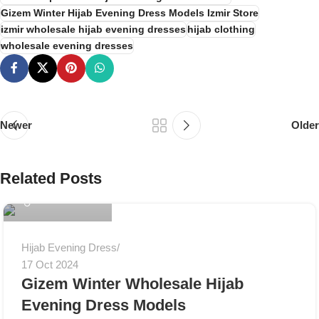
Gizem Winter Hijab Evening Dress Models Izmir Store
izmir wholesale hijab evening dresses
hijab clothing
wholesale evening dresses
Newer
Older
Related Posts
Gizem Winter
Hijab Evening Dress
17 Oct 2024
Gizem Winter Wholesale Hijab
Evening Dress Models