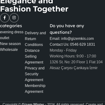
Elegance and
Fashion Together
categories
Do you have any
questions?
evening dress
Delivery and
outlet
Email: info@gizemkis.com
Return
New season
Contact Us: 0546 629 1831
Conditions
Wholesale
Monday - Friday
Distance
Working Hours: 9:00 - 17:00
Selling
1326 St. No: 20 Floor 1 Flat 104
Agreement
Aksaz Çarşısı Çankaya İzmir
Privacy and
Security
Agreement
Membership
Agreement
Copyright ©
Gizem Winter
- 2024. All rights reserved. Create and