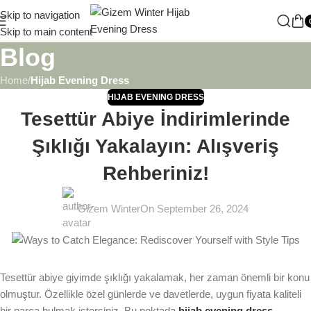
Your orders will be shipped within 1 - 9 business days.
Skip to navigation
Skip to main content
Blog
Home
/
Hijab Evening Dress
HIJAB EVENING DRESS
Tesettür Abiye İndirimlerinde
Şıklığı Yakalayın: Alışveriş
Rehberiniz!
Gizem Winter
On September 26, 2024
Tesettür abiye giyimde şıklığı yakalamak, her zaman önemli bir konu
olmuştur. Özellikle özel günlerde ve davetlerde, uygun fiyata kaliteli
bir parça bulmak istersiniz. Bu noktada
hijab evening dress